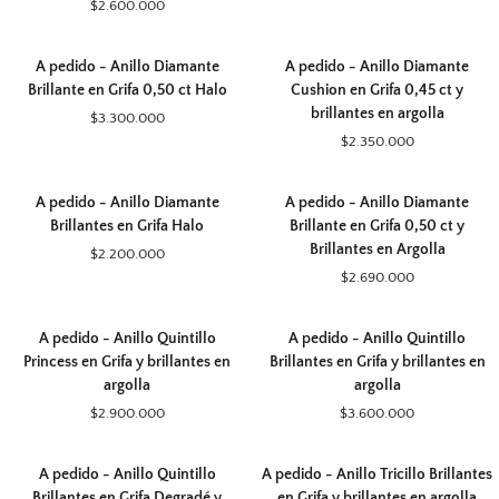
$2.600.000
Diamante
Diamante
Argolla
Oval
Oval
A
A
en
en
A pedido - Anillo Diamante
A pedido - Anillo Diamante
pedido
pedido
Grifa
Grifa
Brillante en Grifa 0,50 ct Halo
Cushion en Grifa 0,45 ct y
-
-
0,60
0,55
brillantes en argolla
$3.300.000
Anillo
Anillo
ct
ct
$2.350.000
Diamante
Diamante
y
Brillante
Cushion
brillantes
A
A
en
en
en
A pedido - Anillo Diamante
A pedido - Anillo Diamante
pedido
pedido
Grifa
Grifa
argolla
Brillantes en Grifa Halo
Brillante en Grifa 0,50 ct y
-
-
0,50
0,45
Brillantes en Argolla
$2.200.000
Anillo
Anillo
ct
ct
$2.690.000
Diamante
Diamante
Halo
y
Brillantes
Brillante
brillantes
A
A
en
en
en
A pedido - Anillo Quintillo
A pedido - Anillo Quintillo
pedido
pedido
Grifa
Grifa
argolla
Princess en Grifa y brillantes en
Brillantes en Grifa y brillantes en
-
-
Halo
0,50
argolla
argolla
Anillo
Anillo
ct
$2.900.000
$3.600.000
Quintillo
Quintillo
y
Princess
Brillantes
Brillantes
A
A
en
en
en
A pedido - Anillo Quintillo
A pedido - Anillo Tricillo Brillantes
pedido
pedido
Grifa
Grifa
Argolla
Brillantes en Grifa Degradé y
en Grifa y brillantes en argolla