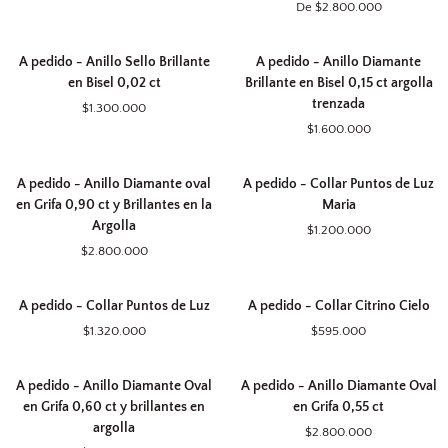
De $2.800.000
Collar
Anillo
colgantes
Letras
Tricillo
Gold
A
A
Bold
Oval
A pedido - Anillo Sello Brillante
A pedido - Anillo Diamante
pedido
pedido
y
en Bisel 0,02 ct
Brillante en Bisel 0,15 ct argolla
-
-
Gotas
trenzada
$1.300.000
Anillo
Anillo
en
$1.600.000
Sello
Diamante
Grifa
Brillante
Brillante
(0,50
A
A
en
en
y
A pedido - Anillo Diamante oval
A pedido - Collar Puntos de Luz
pedido
pedido
Bisel
Bisel
0,18
en Grifa 0,90 ct y Brillantes en la
Maria
-
-
0,02
0,15
ct)
Argolla
$1.200.000
Anillo
Collar
ct
ct
$2.800.000
Diamante
Puntos
argolla
oval
de
trenzada
A
A
en
Luz
A pedido - Collar Puntos de Luz
A pedido - Collar Citrino Cielo
pedido
pedido
Grifa
Maria
$1.320.000
$595.000
-
-
0,90
Collar
Collar
ct
A
A
Puntos
Citrino
y
A pedido - Anillo Diamante Oval
A pedido - Anillo Diamante Oval
pedido
pedido
de
Cielo
Brillantes
en Grifa 0,60 ct y brillantes en
en Grifa 0,55 ct
-
-
Luz
en
argolla
$2.800.000
Anillo
Anillo
la