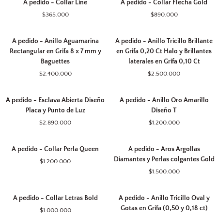
mm
A pedido - Collar Line
A pedido - Collar Flecha Gold
pedido
pedido
Brillante
Line
Halo
$365.000
$890.000
-
-
Collar
Collar
A
A
Line
Flecha
A pedido - Anillo Aguamarina
A pedido - Anillo Tricillo Brillante
pedido
pedido
Gold
Rectangular en Grifa 8 x 7 mm y
en Grifa 0,20 Ct Halo y Brillantes
-
-
Baguettes
laterales en Grifa 0,10 Ct
Anillo
Anillo
$2.400.000
$2.500.000
Aguamarina
Tricillo
Rectangular
Brillante
A
A
en
en
A pedido - Esclava Abierta Diseño
A pedido - Anillo Oro Amarillo
pedido
pedido
Grifa
Grifa
Placa y Punto de Luz
Diseño T
-
-
8
0,20
$2.890.000
$1.200.000
Esclava
Anillo
x
Ct
Abierta
Oro
7
Halo
A
A
Diseño
Amarillo
mm
y
A pedido - Collar Perla Queen
A pedido - Aros Argollas
pedido
pedido
Placa
Diseño
y
Brillantes
Diamantes y Perlas colgantes Gold
$1.200.000
-
-
y
T
Baguettes
laterales
$1.500.000
Collar
Aros
Punto
en
Perla
Argollas
de
Grifa
A
A
Queen
Diamantes
Luz
A pedido - Collar Letras Bold
A pedido - Anillo Tricillo Oval y
0,10
pedido
pedido
y
Gotas en Grifa (0,50 y 0,18 ct)
Ct
$1.000.000
-
-
Perlas