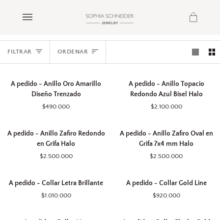
Ir
directamente
Carrito
(0)
al
contenido
Ordenar
FILTRAR
ORDENAR
A
A
A pedido - Anillo Oro Amarillo
A pedido - Anillo Topacio
pedido
pedido
Diseño Trenzado
Redondo Azul Bisel Halo
-
-
$490.000
$2.100.000
Anillo
Anillo
Oro
Topacio
A
A
Amarillo
Redondo
A pedido - Anillo Zafiro Redondo
A pedido - Anillo Zafiro Oval en
pedido
pedido
Diseño
Azul
en Grifa Halo
Grifa 7x4 mm Halo
-
-
Trenzado
Bisel
$2.500.000
$2.500.000
Anillo
Anillo
Halo
Zafiro
Zafiro
A
A
Redondo
Oval
A pedido - Collar Letra Brillante
A pedido - Collar Gold Line
pedido
pedido
en
en
$1.010.000
$920.000
-
-
Grifa
Grifa
Collar
Collar
Halo
7x4
A
A
Letra
Gold