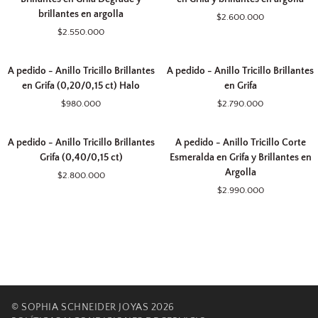
-
-
y
y
brillantes en argolla
$2.600.000
Anillo
Anillo
brillantes
brillantes
$2.550.000
Quintillo
Tricillo
en
en
Brillantes
Brillantes
argolla
argolla
A
A
en
en
A pedido - Anillo Tricillo Brillantes
A pedido - Anillo Tricillo Brillantes
pedido
pedido
Grifa
Grifa
en Grifa (0,20/0,15 ct) Halo
en Grifa
-
-
Degradé
y
$980.000
$2.790.000
Anillo
Anillo
y
brillantes
Tricillo
Tricillo
brillantes
en
A
A
Brillantes
Brillantes
en
argolla
A pedido - Anillo Tricillo Brillantes
A pedido - Anillo Tricillo Corte
pedido
pedido
en
en
argolla
Grifa (0,40/0,15 ct)
Esmeralda en Grifa y Brillantes en
-
-
Grifa
Grifa
Argolla
$2.800.000
Anillo
Anillo
(0,20/0,15
$2.990.000
Tricillo
Tricillo
ct)
Brillantes
Corte
Halo
Grifa
Esmeralda
(0,40/0,15
en
ct)
Grifa
y
Brillantes
en
©
SOPHIA SCHNEIDER JOYAS
2026
Argolla