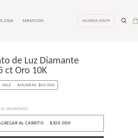
S 2026
SERVICIOS
AGENDA VISITA
Buscar
Ca
nto de Luz Diamante
5 ct Oro 10K
SALE
•
AHORRAS:
$50.000
EL INVENTARIO
AGREGAR AL CARRITO
•
$300.000