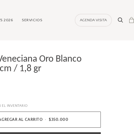
S 2026
SERVICIOS
AGENDA VISITA
Buscar
Ca
Veneciana Oro Blanco
cm / 1,8 gr
 EL INVENTARIO
AGREGAR AL CARRITO
•
$350.000